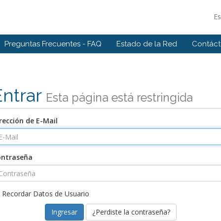
E
Preguntas Frecuentes - FAQ
Estado de la Red
Contác
Entrar
Esta página está restringida
rección de E-Mail
ontraseña
Recordar Datos de Usuario
¿Perdiste la contraseña?