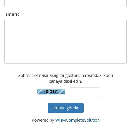
İsmarıc
Zəhmət olmasa aşağıda göstərilən rəsmdəki kodu
xanaya daxil edin.
İsmarıc göndər
Powered by
WHMCompleteSolution