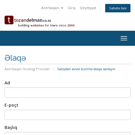
Azerbaijani
Giriş
Qeydiyyat
Səbətə bax
Togg
navig
Əlaqə
Azerbaijan Hosting Provider
Satışdan əvvəl bizimlə əlaqə saxlayın
Ad
E-poçt
Başlıq