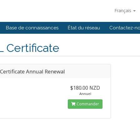
Français
Base de connaissances
État du réseau
Contactez-n
 Certificate
 Certificate Annual Renewal
$180.00 NZD
Annuel
Commander