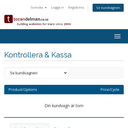
Svenska
Logga in
Registrera
Se kundvagnen
Togg
navig
Kontrollera & Kassa
Product/Options
Price/Cycle
Din kundvagn är tom