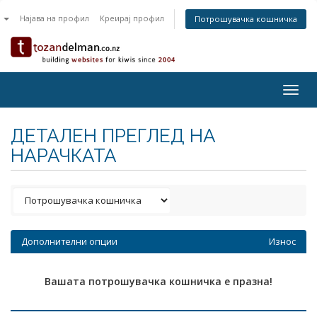
n
Најава на профил
Креирај профил
Потрошувачка кошничка
Togg
navig
ДЕТАЛЕН ПРЕГЛЕД НА
НАРАЧКАТА
Дополнителни опции
Износ
Вашата потрошувачка кошничка е празна!