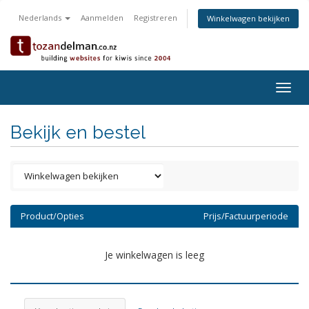
Nederlands
Aanmelden
Registreren
Winkelwagen bekijken
Togg
navig
Bekijk en bestel
Product/Opties
Prijs/Factuurperiode
Je winkelwagen is leeg