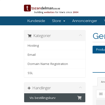
Kundeside
Store
Annonceringer
Ge
Kategorier
Hosting
Produk
Email
Domain Name Registration
SSL
An
Handlinger
Vis bestillingskurv