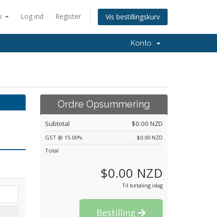
k
Log ind
Register
Vis bestillingskurv
Konto
Ordre Opsummering
Subtotal
$0.00 NZD
GST @ 15.00%
$0.00 NZD
Total
$0.00 NZD
Til betaling idag
Bestilling