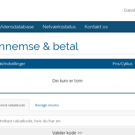
Dans
Vidensdatabase
Netværksstatus
Kontakt os
nnemse & betal
t/Indstillinger
Pris/Cyklus
Din kurv er tom
vend rabatkode
Beregn moms
Valider kode >>