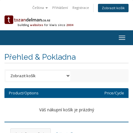
Čeština
Přihlášení
Registrace
Zobrazit košík
Togg
navig
Přehled & Pokladna
Product/Options
Price/Cycle
Váš nákupní košík je prázdný