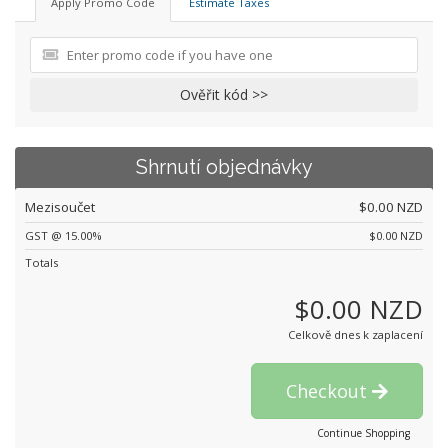
Apply Promo Code
Estimate Taxes
Ověřit kód >>
Shrnutí objednávky
Mezisoučet
$0.00 NZD
GST @ 15.00%
$0.00 NZD
Totals
$0.00 NZD
Celkově dnes k zaplacení
Checkout
Continue Shopping