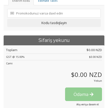
Endirim kodu
Estimate Taxes
Kodu təsdiqləyin
Sifariş yekunu
Toplam
$0.00 NZD
GST @ 15.00%
$0.00 NZD
Cəmi
$0.00 NZD
Yekun
Ödəmə
Alış-verişə davam et