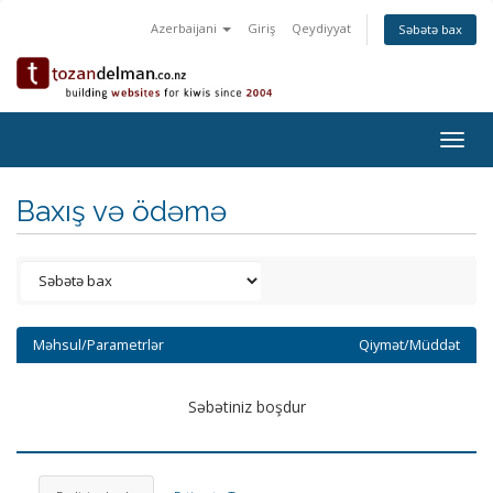
Azerbaijani
Giriş
Qeydiyyat
Səbətə bax
Togg
navig
Baxış və ödəmə
Məhsul/Parametrlər
Qiymət/Müddət
Səbətiniz boşdur