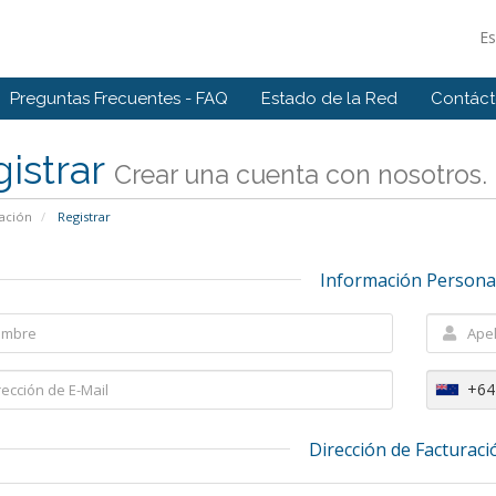
E
Preguntas Frecuentes - FAQ
Estado de la Red
Contác
istrar
Crear una cuenta con nosotros. .
ación
Registrar
Información Persona
+64
Dirección de Facturaci