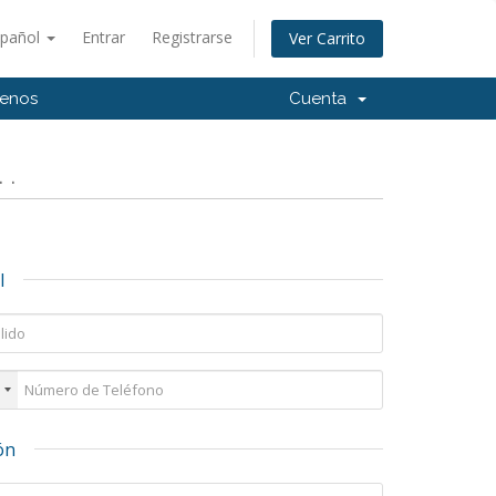
spañol
Entrar
Registrarse
Ver Carrito
tenos
Cuenta
 .
l
ón